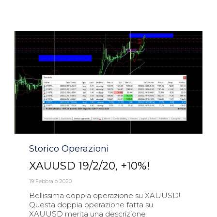
Category
Storico Operazioni
XAUUSD 19/2/20, +10%!
19 Febbraio 2020
Bellissima doppia operazione su XAUUSD!
Questa doppia operazione fatta su
XAUUSD merita una descrizione