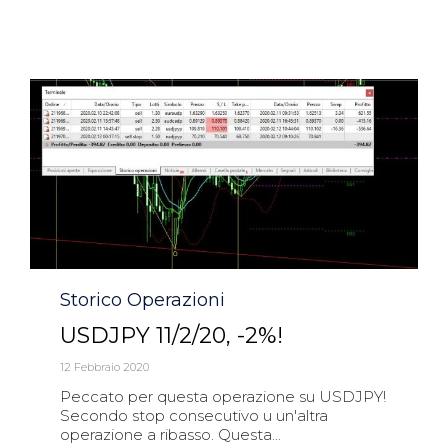
Category
Storico Operazioni
USDJPY 11/2/20, -2%!
12 Febbraio 2020
Peccato per questa operazione su USDJPY!
Secondo stop consecutivo u un'altra
operazione a ribasso. Questa...