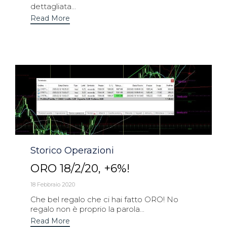
dettagliata...
Read More
Category
Storico Operazioni
ORO 18/2/20, +6%!
18 Febbraio 2020
Che bel regalo che ci hai fatto ORO! No
regalo non è proprio la parola...
Read More