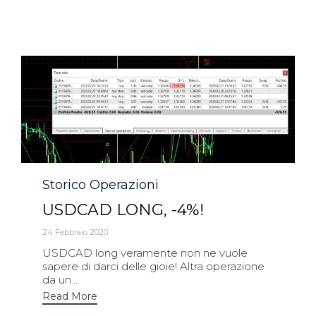
Category
Storico Operazioni
USDCAD LONG, -4%!
24 Febbraio 2020
USDCAD long veramente non ne vuole
sapere di darci delle gioie! Altra operazione
da un...
Read More